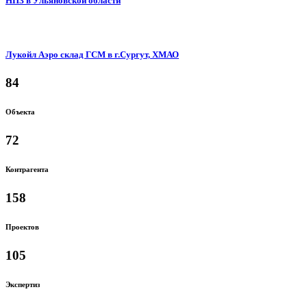
НПЗ в Ульяновской области
Лукойл Аэро склад ГСМ в г.Сургут, ХМАО
84
Объекта
72
Контрагента
158
Проектов
105
Экспертиз