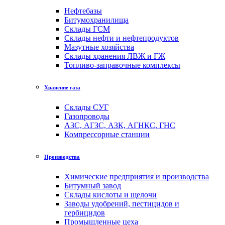
Нефтебазы
Битумохранилища
Склады ГСМ
Склады нефти и нефтепродуктов
Мазутные хозяйства
Склады хранения ЛВЖ и ГЖ
Топливо-заправочные комплексы
Хранение газа
Склады СУГ
Газопроводы
АЗС, АГЗС, АЗК, АГНКС, ГНС
Компрессорные станции
Производства
Химические предприятия и производства
Битумный завод
Cклады кислоты и щелочи
Заводы удобрений, пестицидов и
гербицидов
Промышленные цеха